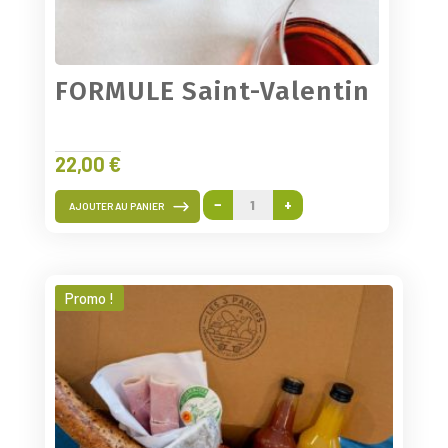
FORMULE Saint-Valentin
22,00
€
−
+
AJOUTER AU PANIER
quantité
de
FORMULE
Saint-
Promo !
Valentin