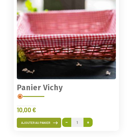
Panier Vichy
10,00
€
−
+
AJOUTER AU PANIER
quantité
de