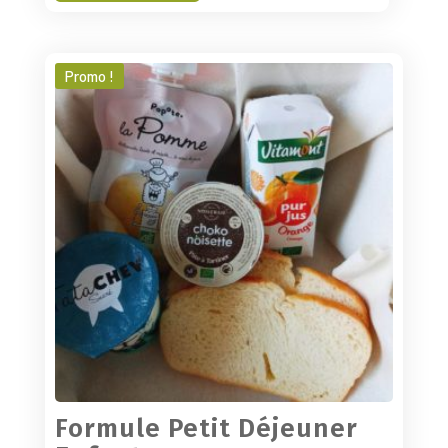
de
Formule
petit
Promo !
déjeuner
DUO
Formule Petit Déjeuner