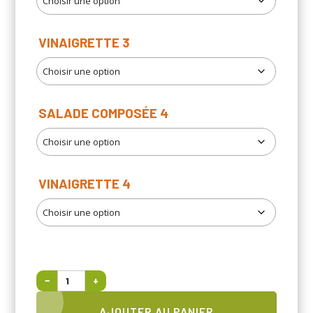
VINAIGRETTE 3
SALADE COMPOSÉE 4
VINAIGRETTE 4
−
+
quantité
de
AJOUTER AU PANIER