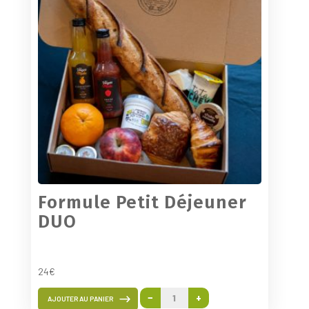
Formule Petit Déjeuner
DUO
24€
−
+
AJOUTER AU PANIER
quantité