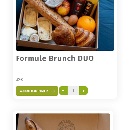
Formule Brunch DUO
32€
−
+
AJOUTER AU PANIER
quantité
de
Formule
brunch
DUO