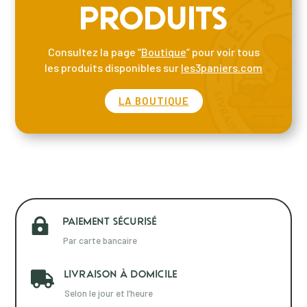
PRODUITS
Consultez la page “
Boutique
“ pour voir tous
les produits disponibles sur
les3paniers.com
LA BOUTIQUE
PAIEMENT SÉCURISÉ

Par carte bancaire
LIVRAISON À DOMICILE

Selon le jour et l’heure